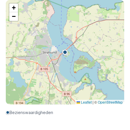
+
−
Leaflet
|
©
OpenStreetMap
Bezienswaardigheden