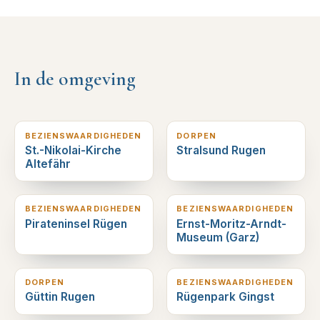
In de omgeving
2
km verderop
2
km verderop
BEZIENSWAARDIGHEDEN
DORPEN
St.-Nikolai-Kirche
Stralsund Rugen
Altefähr
8
km verderop
15
km verderop
BEZIENSWAARDIGHEDEN
BEZIENSWAARDIGHEDEN
Pirateninsel Rügen
Ernst-Moritz-Arndt-
Museum (Garz)
16
km verderop
18
km verderop
DORPEN
BEZIENSWAARDIGHEDEN
Güttin Rugen
Rügenpark Gingst