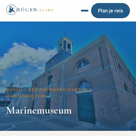
RÜGEN
Plan je reis
ISLAND
RÜGEN
/
BEZIENSWAARDIGHEDEN
/
MARINEMUSEUM
Marinemuseum