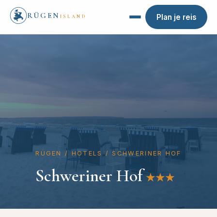
RÜGEN
Plan je reis
ISLAND
RÜGEN
/
HOTELS
/
SCHWERINER HOF
Schweriner Hof
★★★