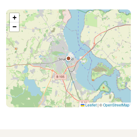
+
−
Leaflet
|
©
OpenStreetMap