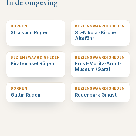
In de omgeving
0
km verderop
3
km verderop
DORPEN
BEZIENSWAARDIGHEDEN
Stralsund Rugen
St.-Nikolai-Kirche
Altefähr
10
km verderop
17
km verderop
BEZIENSWAARDIGHEDEN
BEZIENSWAARDIGHEDEN
Pirateninsel Rügen
Ernst-Moritz-Arndt-
Museum (Garz)
18
km verderop
19
km verderop
DORPEN
BEZIENSWAARDIGHEDEN
Güttin Rugen
Rügenpark Gingst