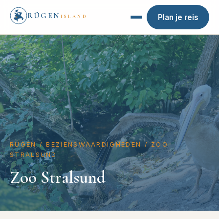
RÜGEN
Plan je reis
ISLAND
RÜGEN
/
BEZIENSWAARDIGHEDEN
/
ZOO
STRALSUND
Zoo Stralsund