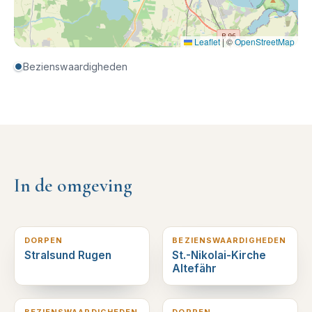
Leaflet
|
©
OpenStreetMap
Bezienswaardigheden
In de omgeving
2
km verderop
5
km verderop
DORPEN
BEZIENSWAARDIGHEDEN
Stralsund Rugen
St.-Nikolai-Kirche
Altefähr
12
km verderop
19
km verderop
BEZIENSWAARDIGHEDEN
DORPEN