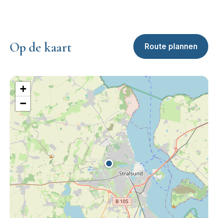
Op de kaart
Route plannen
+
−