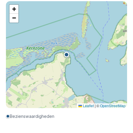
+
−
Leaflet
|
©
OpenStreetMap
Bezienswaardigheden