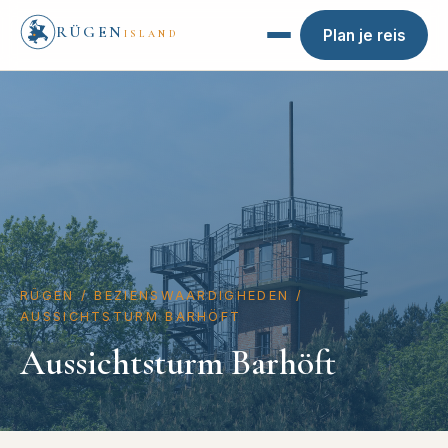
RÜGEN
Plan je reis
ISLAND
RÜGEN
/
BEZIENSWAARDIGHEDEN
/
AUSSICHTSTURM BARHÖFT
Aussichtsturm Barhöft