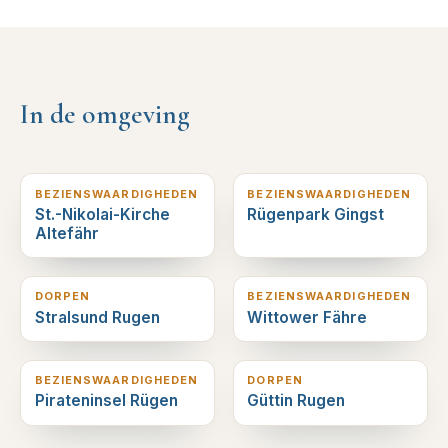
In de omgeving
13
km verderop
15
km verderop
BEZIENSWAARDIGHEDEN
BEZIENSWAARDIGHEDEN
St.-Nikolai-Kirche
Rügenpark Gingst
Altefähr
15
km verderop
20
km verderop
DORPEN
BEZIENSWAARDIGHEDEN
Stralsund Rugen
Wittower Fähre
20
km verderop
20
km verderop
BEZIENSWAARDIGHEDEN
DORPEN
Pirateninsel Rügen
Güttin Rugen