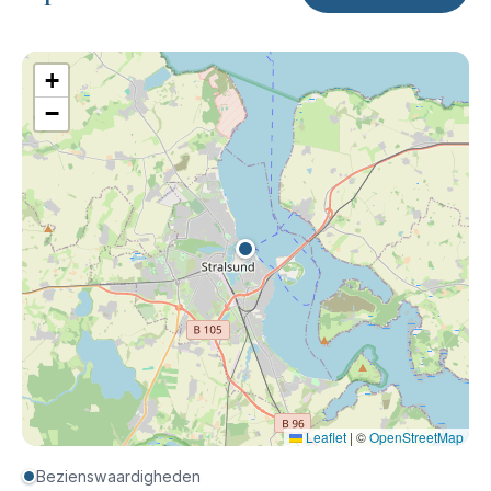
+
−
Leaflet
|
©
OpenStreetMap
Bezienswaardigheden