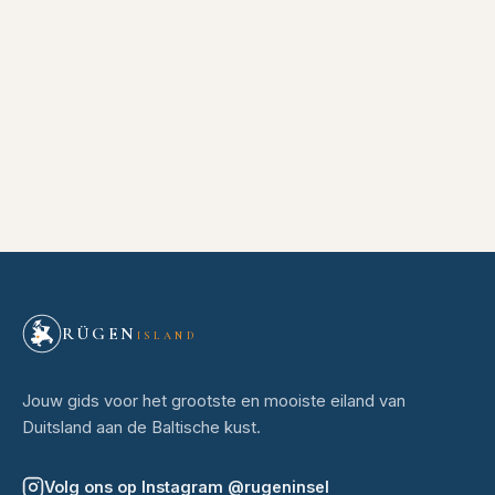
RÜGEN
ISLAND
Jouw gids voor het grootste en mooiste eiland van
Duitsland aan de Baltische kust.
Volg ons op Instagram
@
rugeninsel