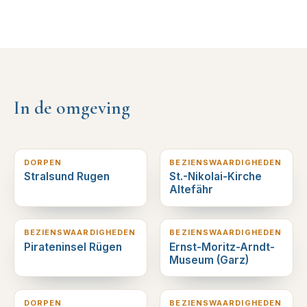
In de omgeving
1
km verderop
3
km verderop
DORPEN
BEZIENSWAARDIGHEDEN
Stralsund Rugen
St.-Nikolai-Kirche
Altefähr
9
km verderop
17
km verderop
BEZIENSWAARDIGHEDEN
BEZIENSWAARDIGHEDEN
Pirateninsel Rügen
Ernst-Moritz-Arndt-
Museum (Garz)
17
km verderop
19
km verderop
DORPEN
BEZIENSWAARDIGHEDEN