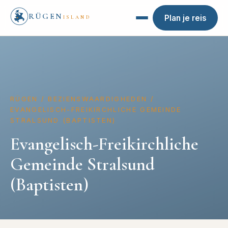
RÜGEN
Plan je reis
ISLAND
RÜGEN
/
BEZIENSWAARDIGHEDEN
/
EVANGELISCH-FREIKIRCHLICHE GEMEINDE
STRALSUND (BAPTISTEN)
Evangelisch-Freikirchliche
Gemeinde Stralsund
(Baptisten)