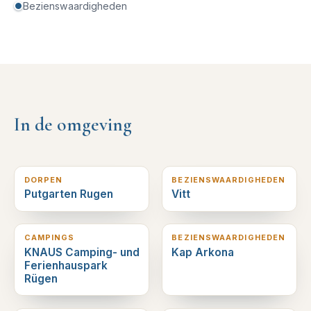
Bezienswaardigheden
In de omgeving
3
km verderop
3
km verderop
DORPEN
BEZIENSWAARDIGHEDEN
Putgarten Rugen
Vitt
3
km verderop
4
km verderop
CAMPINGS
BEZIENSWAARDIGHEDEN
KNAUS Camping- und
Kap Arkona
Ferienhauspark
Rügen
11
km verderop
11
km verderop