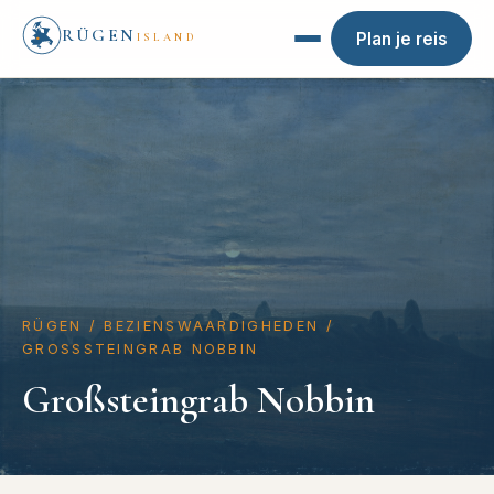
RÜGEN
Plan je reis
ISLAND
RÜGEN
/
BEZIENSWAARDIGHEDEN
/
GROSSSTEINGRAB NOBBIN
Großsteingrab Nobbin