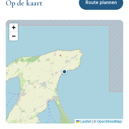
Op de kaart
Route plannen
+
−
Leaflet
|
©
OpenStreetMap