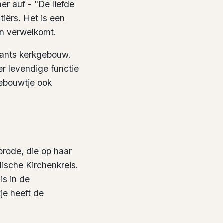
mer auf
- "De liefde
tiërs. Het is een
an verwelkomt.
stants kerkgebouw.
er levendige functie
ebouwtje ook
prode, die op haar
sche Kirchenkreis.
is in de
je heeft de