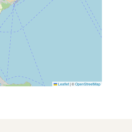
Leaflet
|
©
OpenStreetMap