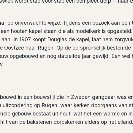
swiek wordt stap voor stap een compleet dorp - maar e
aaf op onverwachte wijze. Tijdens een bezoek aan een t
r een houten kapel staan die als modelkerk is opgestel
aan. In 1907 koopt Douglas de kapel, laat hem zorgvu
e Oostzee naar Rügen. Op de oorspronkelijk bestemde p
euw opgebouwd en nog datzelfde jaar gewijd. Een wel h
w.
ebouwd in een bouwstijl die in Zweden gangbaar was 
e uitzondering op Rügen, waar kerken doorgaans van st
hele gebouw bestaat uit hout, wat het een warme en int
chilt van de bakstenen dorpskerken elders op het eiland