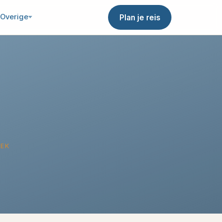
Overige
Plan je reis
IEK