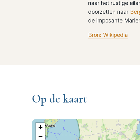
naar het rustige eil
doorzetten naar
Ber
de imposante Marie
Bron: Wikipedia
Op de kaart
+
−