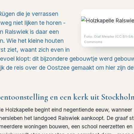
 Rügen die je verrassen
weg niet lijken te horen -
in Ralswiek is daar een
Foto: Olaf Meister (CC BY-SA 
n. Wie het kleine houten
Commons
st ziet, waant zich even in
gevoel klopt: dit bijzondere gebouwtje werd gebo
rlijk de reis over de Oostzee gemaakt om hier zijn de
 tentoonstelling en een kerk uit Stockhol
de Holzkapelle begint eind negentiende eeuw, wanneer
hersleben het landgoed Ralswiek aankoopt. De graaf st
t meerdere woningen bouwen, een school neerzetten en