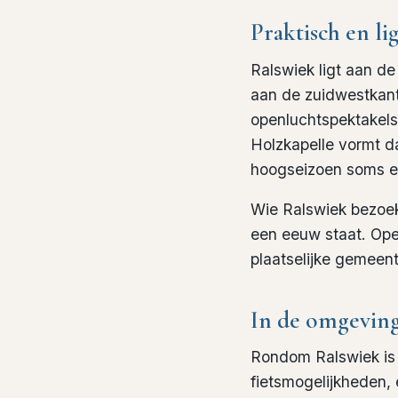
Praktisch en li
Ralswiek ligt aan d
aan de zuidwestkant 
openluchtspektakels
Holzkapelle vormt d
hoogseizoen soms ee
Wie Ralswiek bezoekt
een eeuw staat. Ope
plaatselijke gemeen
In de omgevin
Rondom Ralswiek is
fietsmogelijkheden,