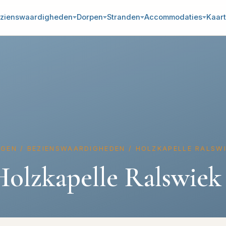
zienswaardigheden
Dorpen
Stranden
Accommodaties
Kaart
ÜGEN
/
BEZIENSWAARDIGHEDEN
/
HOLZKAPELLE RALSW
Holzkapelle Ralswiek