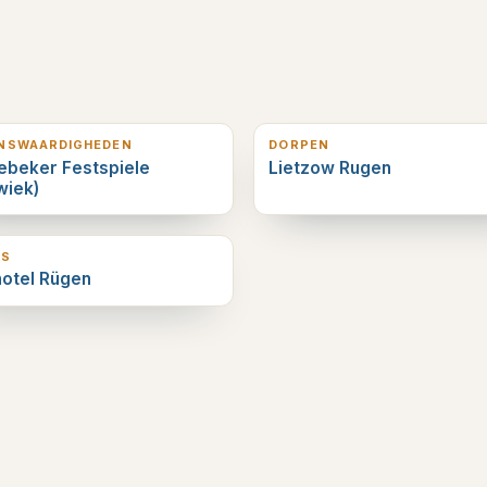
erderop
4
km verderop
ENSWAARDIGHEDEN
DORPEN
ebeker Festspiele
Lietzow Rugen
wiek)
erderop
LS
otel Rügen