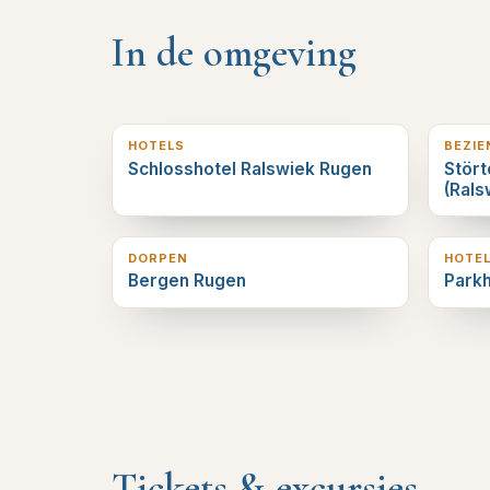
In de omgeving
1
km verderop
1
km v
HOTELS
BEZI
Schlosshotel Ralswiek Rugen
Stört
(Rals
6
km verderop
6
km v
DORPEN
HOTE
Bergen Rugen
Parkh
Tickets & excursies