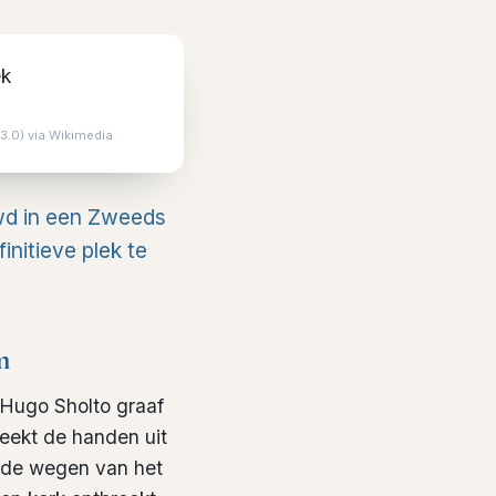
3.0) via Wikimedia
uwd in een Zweeds
finitieve plek te
m
 Hugo Sholto graaf
eekt de handen uit
 de wegen van het