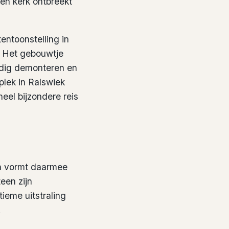
en kerk ontbreekt
entoonstelling in
d. Het gebouwtje
ldig demonteren en
lek in Ralswiek
eel bijzondere reis
en vormt daarmee
een zijn
ieme uitstraling
.