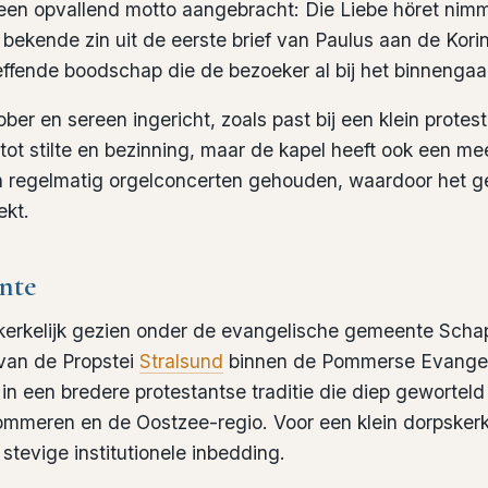
 een opvallend motto aangebracht:
Die Liebe höret nim
 bekende zin uit de eerste brief van Paulus aan de Korin
ffende boodschap die de bezoeker al bij het binnenga
ober en sereen ingericht, zoals past bij een klein prote
 tot stilte en bezinning, maar de kapel heeft ook een me
n regelmatig orgelconcerten gehouden, waardoor het g
ekt.
nte
 kerkelijk gezien onder de evangelische gemeente Scha
 van de Propstei
Stralsund
binnen de Pommerse Evangeli
 in een bredere protestantse traditie die diep geworteld 
mmeren en de Oostzee-regio. Voor een klein dorpskerk
stevige institutionele inbedding.