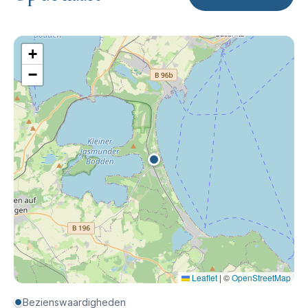
+
−
Leaflet
|
©
OpenStreetMap
Bezienswaardigheden