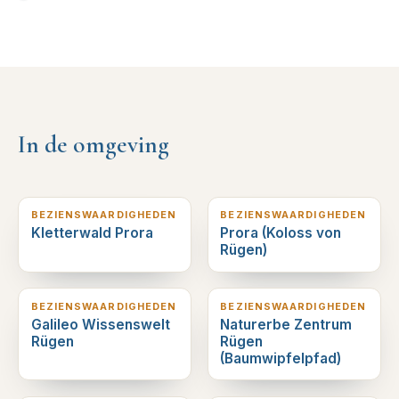
In de omgeving
0
km verderop
0
km verderop
BEZIENSWAARDIGHEDEN
BEZIENSWAARDIGHEDEN
Kletterwald Prora
Prora (Koloss von
Rügen)
0
km verderop
1
km verderop
BEZIENSWAARDIGHEDEN
BEZIENSWAARDIGHEDEN
Galileo Wissenswelt
Naturerbe Zentrum
Rügen
Rügen
(Baumwipfelpfad)
3
km verderop
5
km verderop