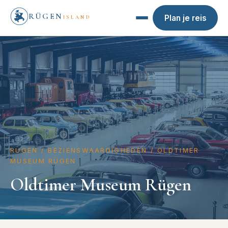
RÜGEN
Plan je reis
ISLAND
RÜGEN
/
BEZIENSWAARDIGHEDEN
/
OLDTIMER
MUSEUM RÜGEN
Oldtimer Museum Rügen