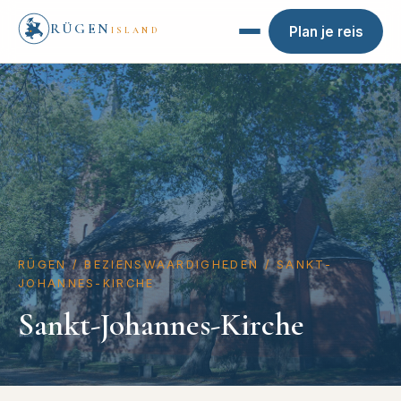
RÜGEN
Plan je reis
ISLAND
RÜGEN
/
BEZIENSWAARDIGHEDEN
/
SANKT-
JOHANNES-KIRCHE
Sankt-Johannes-Kirche