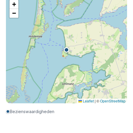
+
−
Leaflet
|
©
OpenStreetMap
Bezienswaardigheden