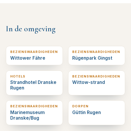
In de omgeving
7
km verderop
8
km verderop
BEZIENSWAARDIGHEDEN
BEZIENSWAARDIGHEDEN
Wittower Fähre
Rügenpark Gingst
13
km verderop
14
km verderop
HOTELS
BEZIENSWAARDIGHEDEN
Strandhotel Dranske
Wittow-strand
Rugen
16
km verderop
18
km verderop
BEZIENSWAARDIGHEDEN
DORPEN
Marinemuseum
Güttin Rugen
Dranske/Bug