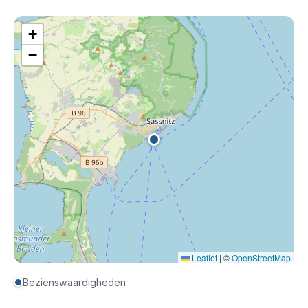
+
−
Leaflet
|
©
OpenStreetMap
Bezienswaardigheden