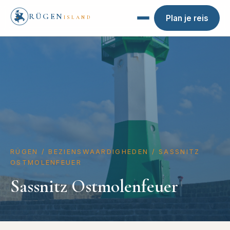
RÜGEN
Plan je reis
ISLAND
RÜGEN
/
BEZIENSWAARDIGHEDEN
/
SASSNITZ
OSTMOLENFEUER
Sassnitz Ostmolenfeuer