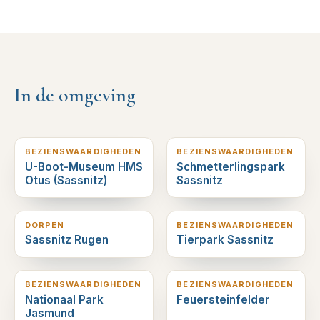
In de omgeving
1
km verderop
1
km verderop
BEZIENSWAARDIGHEDEN
BEZIENSWAARDIGHEDEN
U-Boot-Museum HMS
Schmetterlingspark
Otus (Sassnitz)
Sassnitz
1
km verderop
2
km verderop
DORPEN
BEZIENSWAARDIGHEDEN
Sassnitz Rugen
Tierpark Sassnitz
5
km verderop
5
km verderop
BEZIENSWAARDIGHEDEN
BEZIENSWAARDIGHEDEN
Nationaal Park
Feuersteinfelder
Jasmund