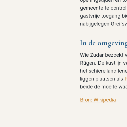
gemeente te control
gastvrije toegang b
nabijgelegen Greifsw
In de omgevin
Wie Zudar bezoekt vo
Rügen. De kustlijn v
het schiereiland len
liggen plaatsen als
beide de moeite waar
Bron: Wikipedia