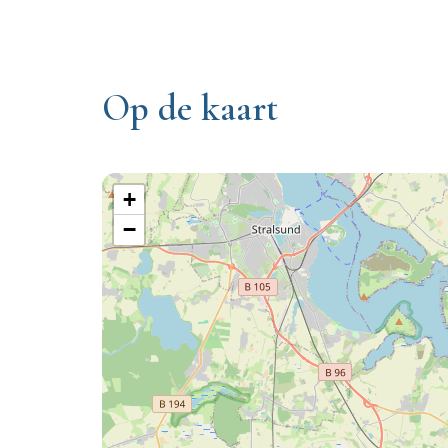
Op de kaart
+
−