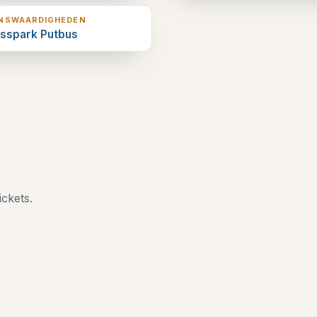
ENSWAARDIGHEDEN
osspark Putbus
ickets.