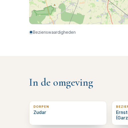
Bezienswaardigheden
In de omgeving
3
km verderop
6
km v
DORPEN
BEZI
Zudar
Erns
(Garz
12
km verderop
13
km 