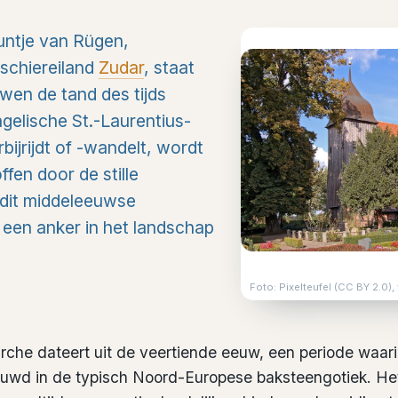
puntje van Rügen,
 schiereiland
Zudar
, staat
uwen de tand des tijds
gelische St.-Laurentius-
bijrijdt of -wandelt, wordt
ffen door de stille
dit middeleeuwse
 een anker in het landschap
Foto: Pixelteufel (CC BY 2.0
irche dateert uit de veertiende eeuw, een periode waar
wd in de typisch Noord-Europese baksteengotiek. Het