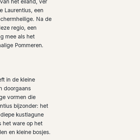
 van het eiland, ver
e Laurentius, een
eschermheilige. Na de
eze regio, een
g mee als het
nmalige Pommeren.
t in de kleine
jn doorgaans
ige vormen die
tius bijzonder: het
ndiepe kustlagune
s het ware op het
en en kleine bosjes.