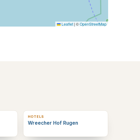
Leaflet
|
©
OpenStreetMap
11
km verderop
HOTELS
Wreecher Hof Rugen