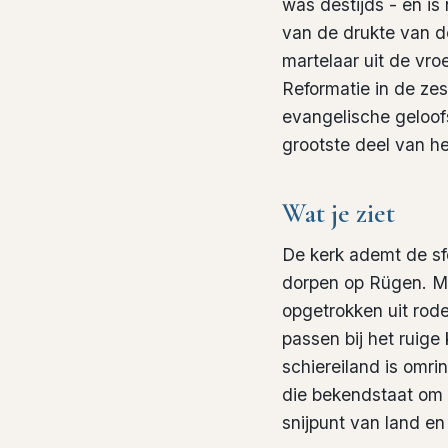
was destijds - en is 
van de drukte van d
martelaar uit de vro
Reformatie in de ze
evangelische geloo
grootste deel van h
Wat je ziet
De kerk ademt de sfe
dorpen op Rügen. Mi
opgetrokken uit rod
passen bij het ruige
schiereiland is omr
die bekendstaat om z
snijpunt van land en