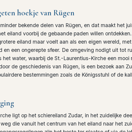
geten hoekje van Rügen
 minder bekende delen van Rügen, en dat maakt het juis
et eiland voorbij de gebaande paden willen ontdekken. 
rotere eiland maar voelt aan als een eigen wereld, met
 en een ongerepte sfeer. De omgeving nodigt uit tot r
s het water, waarbij de St.-Laurentius-Kirche een mooi 
 door de geschiedenis van Rügen, is een bezoek aan 
pulairdere bestemmingen zoals de Königsstuhl of de ka
gging
rche ligt op het schiereiland Zudar, in het zuidelijke d
 weg die vanuit het centrum van het eiland naar het zu
egangsregelingen zijn het beste ter plaatse of via de l