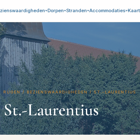
zienswaardigheden
Dorpen
Stranden
Accommodaties
Kaart
RÜGEN
/
BEZIENSWAARDIGHEDEN
/
ST.-LAURENTIUS
St.-Laurentius