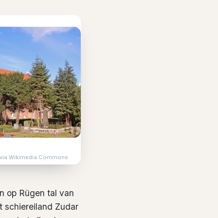
), via Wikimedia Commons
in op Rügen tal van
 schiereiland Zudar