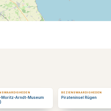
erderop
9
km verderop
ENSWAARDIGHEDEN
BEZIENSWAARDIGHEDEN
t-Moritz-Arndt-Museum
Pirateninsel Rügen
)
verderop