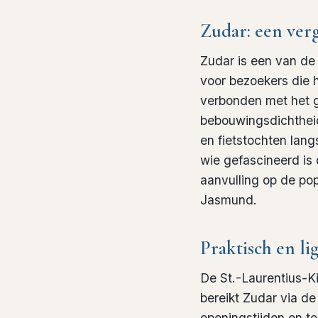
Zudar: een ver
Zudar is een van de
voor bezoekers die h
verbonden met het g
bebouwingsdichtheid
en fietstochten lang
wie gefascineerd is
aanvulling op de po
Jasmund.
Praktisch en li
De St.-Laurentius-Ki
bereikt Zudar via de
openingstijden en to