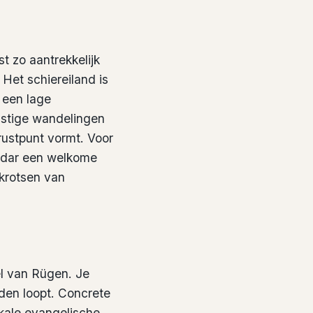
t zo aantrekkelijk
Het schiereiland is
 een lage
ustige wandelingen
rustpunt vormt. Voor
Zudar een welkome
lkrotsen van
eel van Rügen. Je
iden loopt. Concrete
okale evangelische