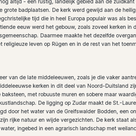
nog altijd - een rustig, landelijk gebied aan de zuidkant
e grote badplaatsen. De kerk werd gewijd aan de heilig
egchristelijke tijd die in heel Europa populair was als b
stiende eeuw werd het gebouw, zoals zoveel kerken in d
fsgemeenschap. Daarmee maakte het dezelfde overgan
et religieuze leven op Rügen en in de rest van het toe
er van de late middeleeuwen, zoals je die vaker aantref
ddeleeuwse kerken in dit deel van Noord-Duitsland zi
e baksteen, met robuuste muren en sobere maar waard
 kustlandschap. De ligging op Zudar maakt de St.-Lauren
ingd door het water van de Greifswalder Bodden, een o
ijn rijke natuur en wijde vergezichten. De kerk staat al
 water, ingebed in een agrarisch landschap met weiland