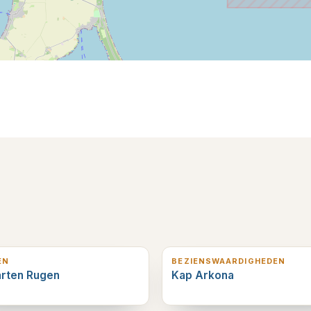
erderop
1
km verderop
EN
BEZIENSWAARDIGHEDEN
arten Rugen
Kap Arkona
verderop