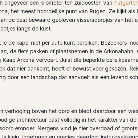
ch ongeveer een kilometer ten zuidoosten van
Putgarte
a, het meest noordelijke punt van Rügen. Ze kijkt als 
 van de best bewaard gebleven vissersdorpjes van het ei
bootjes langs de kust.
t je de kapel niet per auto kunt bereiken. Bezoekers mo
aan, de fiets pakken of plaatsnemen in de Arkonabahn, 
ng Kaap Arkona vervoert. Juist die beperkte bereikbaarh
iek dat hier aankomt, heeft er bewust voor gekozen. Re
 door een landschap dat aanvoelt als een levend schil
en verhoging boven het dorp en biedt daardoor een weid
dige architectuur past volledig in het karakter van d
rsdorp eronder. Nergens vind je hier overdaad of groot
 is klein, ingetogen en precies daardoor indrukwekkend