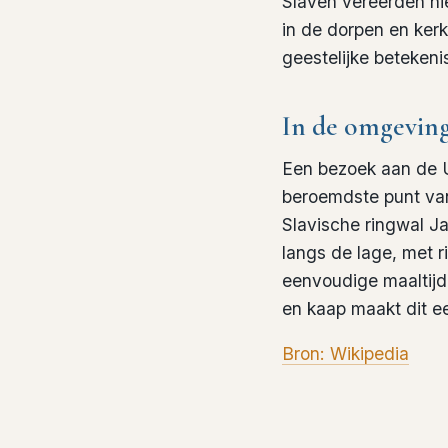
Slaven vereerden hie
in de dorpen en kerk
geestelijke betekeni
In de omgevin
Een bezoek aan de U
beroemdste punt van
Slavische ringwal Ja
langs de lage, met r
eenvoudige maaltijd
en kaap maakt dit e
Bron: Wikipedia