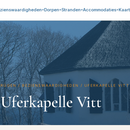
zienswaardigheden
Dorpen
Stranden
Accommodaties
Kaart
RÜGEN
/
BEZIENSWAARDIGHEDEN
/
UFERKAPELLE VITT
Uferkapelle Vitt