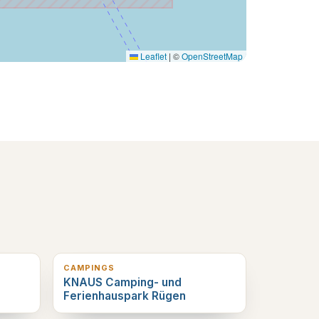
Leaflet
|
©
OpenStreetMap
6
km verderop
CAMPINGS
KNAUS Camping- und
Ferienhauspark Rügen