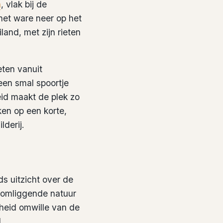
n
, vlak bij de
het ware neer op het
land, met zijn rieten
eten vanuit
een smal spoortje
eid maakt de plek zo
ken op een korte,
derij.
s uitzicht over de
e omliggende natuur
sheid omwille van de
.