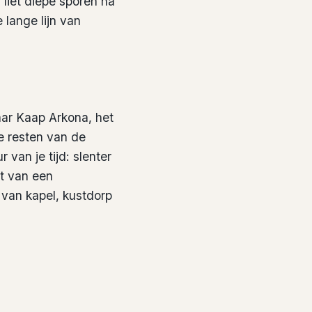
liet diepe sporen na
 lange lijn van
aar Kaap Arkona, het
e resten van de
 van je tijd: slenter
et van een
 van kapel, kustdorp