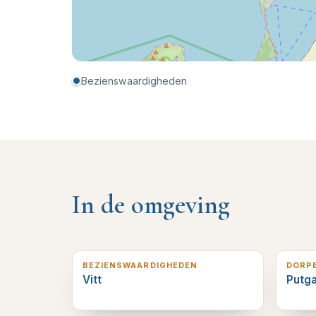
Bezienswaardigheden
In de omgeving
0
km verderop
1
km v
BEZIENSWAARDIGHEDEN
DORP
Vitt
Putg
11
km verderop
13
km 