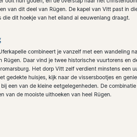
r ooit hun goden, en de overstap naar het christendom 
en van dit deel van Rügen. De kapel van Vitt past in die
s die dit hoekje van het eiland al eeuwenlang draagt.
g
ferkapelle combineert je vanzelf met een wandeling n
 Rügen. Daar vind je twee historische vuurtorens en d
romarsburg. Het dorp Vitt zelf verdient minstens een uur
iet gedekte huisjes, kijk naar de vissersbootjes en geni
 bij een van de kleine eetgelegenheden. De combinatie
en van de mooiste uithoeken van heel Rügen.