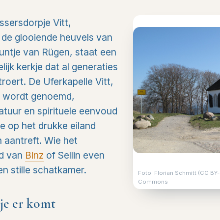
sersdorpje Vitt,
 de glooiende heuvels van
puntje van Rügen, staat een
ijk kerkje dat al generaties
roert. De Uferkapelle Vitt,
nd wordt genoemd,
atuur en spirituele eenvoud
je op het drukke eiland
 aantreft. Wie het
ld van
Binz
of Sellin even
een stille schatkamer.
Foto: Florian Schmitt (CC BY-
Commons
 je er komt