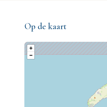
Op de kaart
+
−