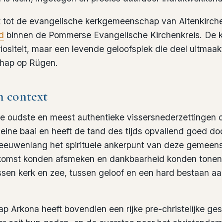
 tot de evangelische kerkgemeenschap van Altenkirch
d
binnen de Pommerse Evangelische Kirchenkreis. De k
ositeit, maar een levende geloofsplek die deel uitmaak
chap op Rügen.
n context
n de oudste en meest authentieke vissersnederzettingen
kleine baai en heeft de tand des tijds opvallend goed d
eeuwenlang het spirituele ankerpunt van deze gemeen
iskomst konden afsmeken en dankbaarheid konden tone
sen kerk en zee, tussen geloof en een hard bestaan aan
p Arkona heeft bovendien een rijke pre-christelijke ge