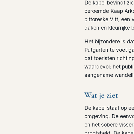
De kapel bevindt zi
beroemde Kaap Arkon
pittoreske Vitt, een
daken en kleurrijke 
Het bijzondere is da
Putgarten te voet g
dat toeristen richti
waardevol: het publ
aangename wandeling
Wat je ziet
De kapel staat op e
omgeving. De eenvou
en het sobere visse
grootsheid. De kapel